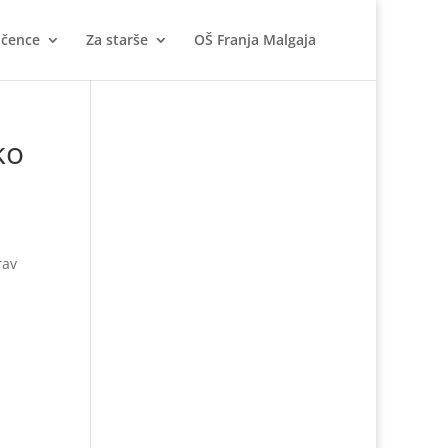
učence
Za starše
OŠ Franja Malgaja
ko
rav