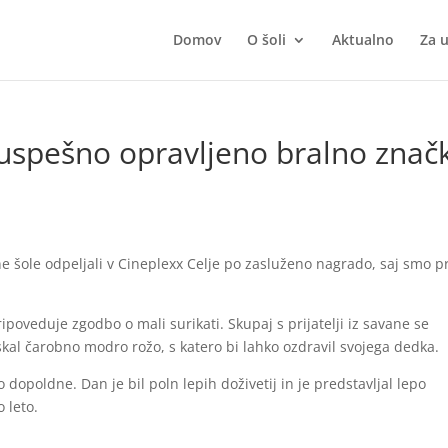
Domov
O šoli
Aktualno
Za 
uspešno opravljeno bralno znač
šole odpeljali v Cineplexx Celje po zasluženo nagrado, saj smo p
pripoveduje zgodbo o mali surikati. Skupaj s prijatelji iz savane se
skal čarobno modro rožo, s katero bi lahko ozdravil svojega dedka.
o dopoldne. Dan je bil poln lepih doživetij in je predstavljal lepo
 leto.