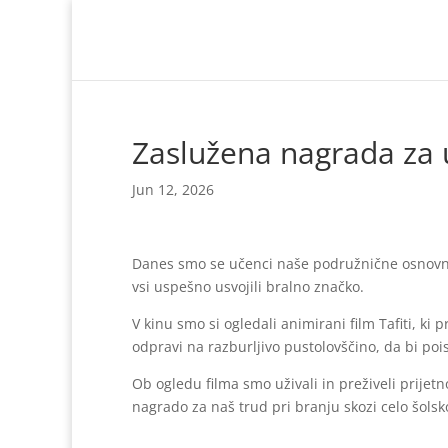
Zaslužena nagrada za 
Jun 12, 2026
Danes smo se učenci naše podružnične osnovne 
vsi uspešno usvojili bralno značko.
V kinu smo si ogledali animirani film Tafiti, ki 
odpravi na razburljivo pustolovščino, da bi poi
Ob ogledu filma smo uživali in preživeli prijetn
nagrado za naš trud pri branju skozi celo šolsko