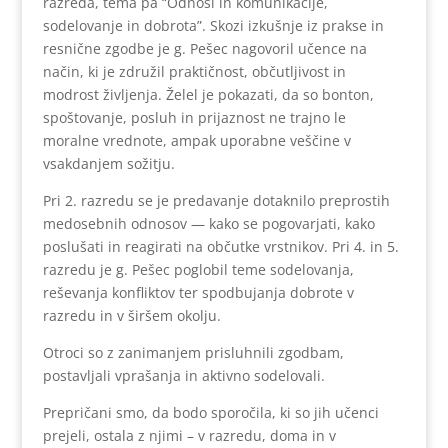
razreda, tema pa “Odnosi in komunikacije,
sodelovanje in dobrota”. Skozi izkušnje iz prakse in
resnične zgodbe je g. Pešec nagovoril učence na
način, ki je združil praktičnost, občutljivost in
modrost življenja. Želel je pokazati, da so bonton,
spoštovanje, posluh in prijaznost ne trajno le
moralne vrednote, ampak uporabne veščine v
vsakdanjem sožitju.
Pri 2. razredu se je predavanje dotaknilo preprostih
medosebnih odnosov — kako se pogovarjati, kako
poslušati in reagirati na občutke vrstnikov. Pri 4. in 5.
razredu je g. Pešec poglobil teme sodelovanja,
reševanja konfliktov ter spodbujanja dobrote v
razredu in v širšem okolju.
Otroci so z zanimanjem prisluhnili zgodbam,
postavljali vprašanja in aktivno sodelovali.
Prepričani smo, da bodo sporočila, ki so jih učenci
prejeli, ostala z njimi – v razredu, doma in v