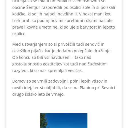
učitelja so se mladi umetniki iz vseh osnovnih šol
občine Šentjur razporedili po okolici šole in si poiskali
kotičke, ki so jih najbolj navdihnili. V nekaj manj kot
treh urah so pod njihovimi spretnimi rokami nastale
prave likovne umetnine, ki so ujele barvitost in lepoto
okolice.
Med ustvarjanjem so si privoščili tudi sendvič in
osvežilno pijačo, kar je dodatno polepšalo druženje.
Ob koncu so bili vsi navdušeni – tako nad
gostoljubnostjo gostiteljev kot tudi nad čudovitimi
razgledi, ki so nas spremljali ves čas.
Domov so se vrnili zadovoljni, polni lepih vtisov in
novih idej, ter si obljubili, da se na Planino pri Sevnici
drugo šolsko leto še vrnejo.