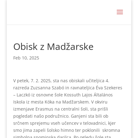
Obisk z Madžarske
Feb 10, 2025
V petek, 7. 2. 2025, sta nas obiskali učiteljica 4.
razreda Zuzsanna Szabó in ravnateljica Éva Szekeres
– Laczkó iz osnovne šole Kossuth Lajos Általános
Iskola iz mesta Kóka na Madžarskem. V okviru
izmenjave Erasmus na centralni šoli, sta prišli
pogledati našo podružnico. Ganjeni sta bili ob
srčnem sprejemu vseh učencev v telovadnici, kjer
smo jima zapeli šolsko himno ter poklonili skromna
simbolna spominska darilca. Po ogledu šole sta