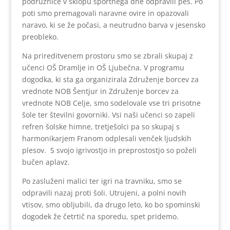
podružnice v sklopu športnega dne odpravili peš. Po
poti smo premagovali naravne ovire in opazovali
naravo, ki se že počasi, a neutrudno barva v jesensko
preobleko.
Na prireditvenem prostoru smo se zbrali skupaj z
učenci OŠ Dramlje in OŠ Ljubečna. V programu
dogodka, ki sta ga organizirala Združenje borcev za
vrednote NOB Šentjur in Združenje borcev za
vrednote NOB Celje, smo sodelovale vse tri prisotne
šole ter številni govorniki. Vsi naši učenci so zapeli
refren šolske himne, tretješolci pa so skupaj s
harmonikarjem Franom odplesali venček ljudskih
plesov. S svojo igrivostjo in preprostostjo so poželi
bučen aplavz.
Po zasluženi malici ter igri na travniku, smo se
odpravili nazaj proti šoli. Utrujeni, a polni novih
vtisov, smo obljubili, da drugo leto, ko bo spominski
dogodek že četrtič na sporedu, spet pridemo.