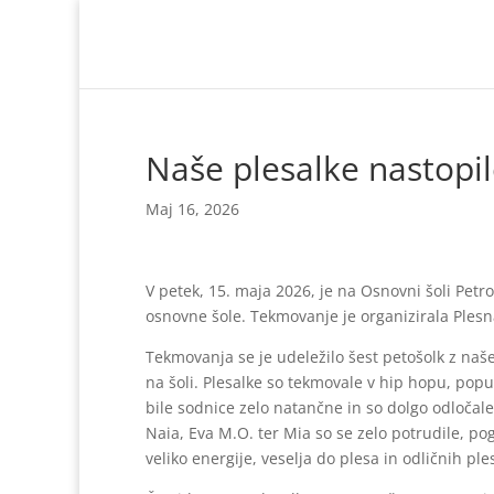
Naše plesalke nastopi
Maj 16, 2026
V petek, 15. maja 2026, je na
Osnovni šoli Petr
osnovne šole. Tekmovanje je organizirala
Plesn
Tekmovanja se je udeležilo šest petošolk z naše
na šoli. Plesalke so tekmovale v hip hopu, popu
bile sodnice zelo natančne in so dolgo odločal
Naia, Eva M.O. ter Mia so se zelo potrudile, p
veliko energije, veselja do plesa in odličnih pl