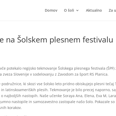
Domov
O šoli
Aktualno
Za 
le na Šolskem plesnem festivalu
ovče
potekalo regijsko tekmovanje Šolskega plesnega festivala (ŠPF) 
a zveza Slovenije
v sodelovanju z
Zavodom za šport RS Planica
.
 podružnice, ki skozi vse šolsko leto pridno obiskujejo plesni tečaj
 in latinskoameriških plesih. Tekmovanje je bilo precej naporno, sa
e o najboljših nastopih. Naše učenke Soraya Ana, Elena, Eva M, Lara
ogumno nastopile in samozavestno zastopale našo šolo. Pokazale so
esnih korakov.