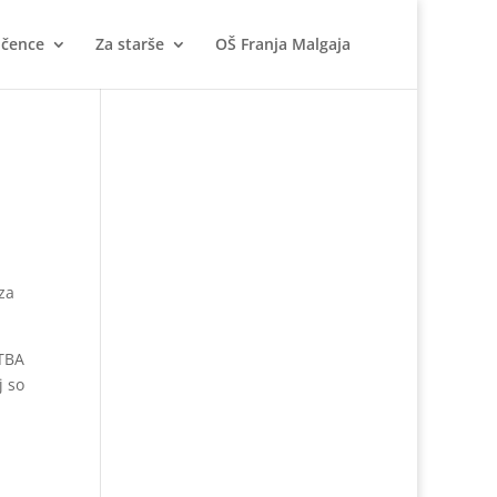
učence
Za starše
OŠ Franja Malgaja
za
 TBA
j so